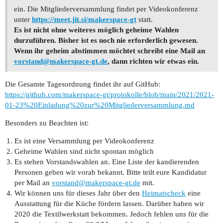
ein. Die Mitgliederversammlung findet per Videokonferenz
unter
https://meet.jit.si/makerspace-gt
statt.
Es ist nicht ohne weiteres möglich geheime Wahlen
durzuführen. Bisher ist es noch nie erforderlich gewesen.
Wenn ihr geheim abstimmen möchtet schreibt eine Mail an
vorstand@makerspace-gt.de
, dann richten wir etwas ein.
Die Gesamte Tagesordnung findet ihr auf GitHub:
https://github.com/makerspace-gt/protokolle/blob/main/2021/2021-
01-23%20Einladung%20zur%20Mitgliederversammlung.md
Besonders zu Beachten ist:
Es ist eine Versammlung per Videokonferenz
Geheime Wahlen sind nicht spontan möglich
Es stehen Vorstandswahlen an. Eine Liste der kandierenden
Personen geben wir vorab bekannt. Bitte teilt eure Kandidatur
per Mail an
vorstand@makerspace-gt.de
mit.
Wir können uns für dieses Jahr über den
Heimatscheck
eine
Ausstattung für die Küche fördern lassen. Darüber haben wir
2020 die Textilwerkstatt bekommen. Jedoch fehlen uns für die