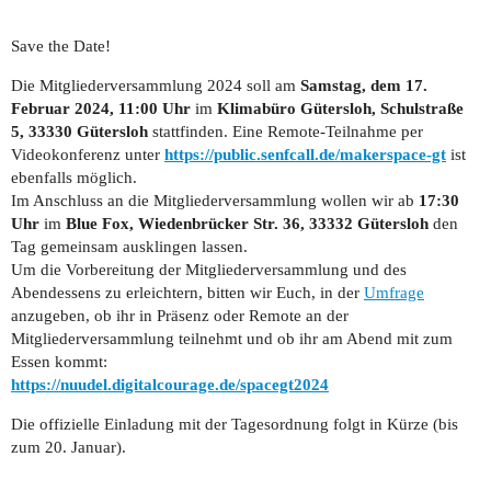
Save the Date!
Die Mitgliederversammlung 2024 soll am
Samstag, dem 17.
Februar 2024, 11:00 Uhr
im
Klimabüro Gütersloh, Schulstraße
5, 33330 Gütersloh
stattfinden. Eine Remote-Teilnahme per
Videokonferenz unter
https://public.senfcall.de/makerspace-gt
ist
ebenfalls möglich.
Im Anschluss an die Mitgliederversammlung wollen wir ab
17:30
Uhr
im
Blue Fox, Wiedenbrücker Str. 36, 33332 Gütersloh
den
Tag gemeinsam ausklingen lassen.
Um die Vorbereitung der Mitgliederversammlung und des
Abendessens zu erleichtern, bitten wir Euch, in der
Umfrage
anzugeben, ob ihr in Präsenz oder Remote an der
Mitgliederversammlung teilnehmt und ob ihr am Abend mit zum
Essen kommt:
https://nuudel.digitalcourage.de/spacegt2024
Die offizielle Einladung mit der Tagesordnung folgt in Kürze (bis
zum 20. Januar).