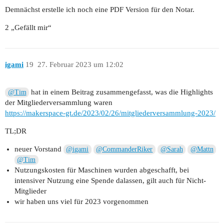
Demnächst erstelle ich noch eine PDF Version für den Notar.
2 „Gefällt mir“
igami
19
27. Februar 2023 um 12:02
hat in einem Beitrag zusammengefasst, was die Highlights
@Tim
der Mitgliederversammlung waren
https://makerspace-gt.de/2023/02/26/mitgliederversammlung-2023/
TL;DR
neuer Vorstand
@igami
@CommanderRiker
@Sarah
@Mattn
@Tim
Nutzungskosten für Maschinen wurden abgeschafft, bei
intensiver Nutzung eine Spende dalassen, gilt auch für Nicht-
Mitglieder
wir haben uns viel für 2023 vorgenommen